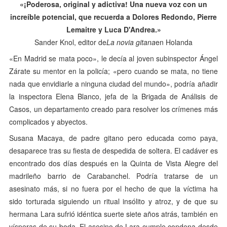
«¡Poderosa, original y adictiva! Una nueva voz con un
increíble potencial, que recuerda a Dolores Redondo, Pierre
Lemaitre y Luca D'Andrea.»
Sander Knol, editor de
La novia gitana
en Holanda
«En Madrid se mata poco», le decía al joven subinspector Ángel
Zárate su mentor en la policía; «pero cuando se mata, no tiene
nada que envidiarle a ninguna ciudad del mundo», podría añadir
la inspectora Elena Blanco, jefa de la Brigada de Análisis de
Casos, un departamento creado para resolver los crímenes más
complicados y abyectos.
Susana Macaya, de padre gitano pero educada como paya,
desaparece tras su fiesta de despedida de soltera. El cadáver es
encontrado dos días después en la Quinta de Vista Alegre del
madrileño barrio de Carabanchel. Podría tratarse de un
asesinato más, si no fuera por el hecho de que la víctima ha
sido torturada siguiendo un ritual insólito y atroz, y de que su
hermana Lara sufrió idéntica suerte siete años atrás, también en
vísperas de su boda. El asesino de Lara cumple condena desde